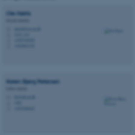
Ole
Høiris
Docent emeritus
etnooh@cas.au.dk
M
4215, 216
H
+4587162565
P
+4520651155
P
Karen Bjerg
Petersen
Lektor emerita
kp@edu.au.dk
M
1483
H
+4593508163
P