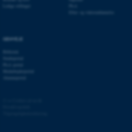
CFTOKEN
Adobe Inc.
Ledige stillinger
Ph.d.
eddiprod.au.dk
Efter- og videreuddannelse
GENVEJE
Bibliotek
Studieportal
Ph.d.-portal
OptanonConsent
OneTrust LLC
.pure.au.dk
Medarbejderportal
Alumneportal
©
—
Cookies på au.dk
Privatlivspolitik
Tilgængelighedserklæring