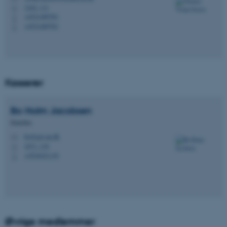
1242, 111
H
+4521489781
P
+4521489781
P
Kasserer
Bo Holm
Jacobsen
Emeritus
bo@geo.au.dk
M
1671, 118
H
+4524421118
P
Øvrige medlemmer