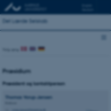
English
Deutsch
Det Lærde Selskab
Præsidium
Præsident og kontaktperson
Thomas
Vorup-Jensen
Professor
vorup-jensen@biomed.au.dk
M