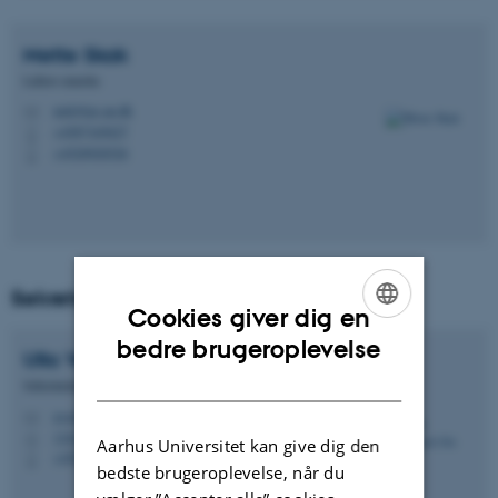
Mette
Skak
Lektor emerita
msk@ps.au.dk
M
+4587165627
P
+4520920526
P
Sekretær
Cookies giver dig en
ENGLISH
bedre brugeroplevelse
Ulla Vosegaard
Als
DANISH
Sekretariatsmedarbejder
uva@biomed.au.dk
M
1242, 251
H
Aarhus Universitet kan give dig den
+4520619133
P
bedste brugeroplevelse, når du