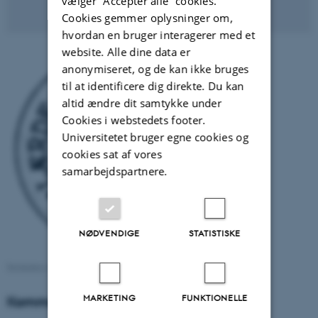
vælger ”Accepter alle” cookies.
Cookies gemmer oplysninger om,
hvordan en bruger interagerer med et
website. Alle dine data er
anonymiseret, og de kan ikke bruges
til at identificere dig direkte. Du kan
altid ændre dit samtykke under
Cookies i webstedets footer.
Universitetet bruger egne cookies og
cookies sat af vores
samarbejdspartnere.
NØDVENDIGE
STATISTISKE
Selskabets logo er tegnet af kunstneren Mogens Zieler.
MARKETING
FUNKTIONELLE
Kommende arrangementer