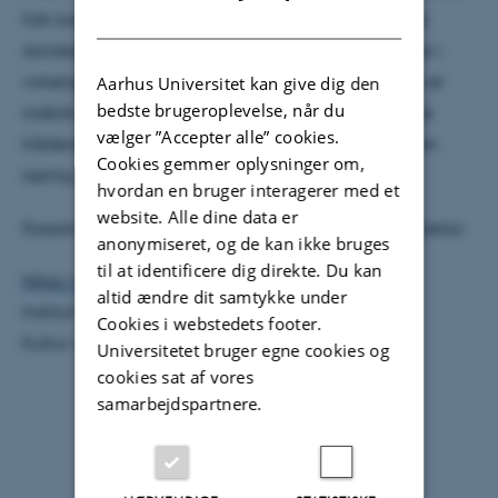
DANISH
folk kommer fra Vest- eller Østdanmark? Selv unge
danskere er ikke i tvivl. Det danske sprogsamfund er i
virkeligheden ret så komplekst, og oplægget giver et
Aarhus Universitet kan give dig den
bedste brugeroplevelse, når du
indblik i, hvordan sprogforskningen forsøger at rede
vælger ”Accepter alle” cookies.
trådene ud, bl.a. ved at undersøge, om der findes en
Cookies gemmer oplysninger om,
særlig jysk sprogidentitet.
hvordan en bruger interagerer med et
website. Alle dine data er
Foredragsholder er Inger Schoonderbeek Hansen, lektor.
anonymiseret, og de kan ikke bruges
til at identificere dig direkte. Du kan
https://pure.au.dk/portal/da/jysis@cc.au.dk
altid ændre dit samtykke under
Institut for Kommunikation og
Cookies i webstedets footer.
Kultur:
https://cc.au.dk/om-instituttet/
Universitetet bruger egne cookies og
cookies sat af vores
samarbejdspartnere.