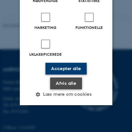
NØDVENDIGE
STATISTISKE
Revideret 10.01.2025
-
Ulla Vosegaard Als
MARKETING
FUNKTIONELLE
UKLASSIFICEREDE
Accepter alle
AARHUS UNIVERSITET
Nordre Ringgade 1
Afvis alle
8000 Aarhus
Læs mere om cookies
Email: au@au.dk
Tlf: 8715 0000
Fax: 8715 0201
Nødvendige
Statistiske
Marketing
Funktionelle
Uklassificerede
CVR-nr: 31119103